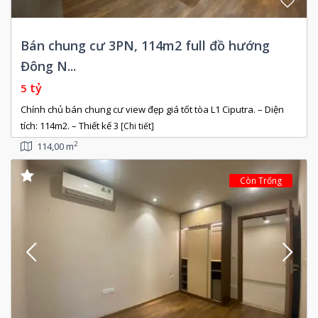
Bán chung cư 3PN, 114m2 full đồ hướng
Đông N...
tỷ
5
Chính chủ bán chung cư view đẹp giá tốt tòa L1 Ciputra. – Diện
tích: 114m2. – Thiết kế 3
[Chi tiết]
2
114,00 m
Còn Trống