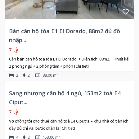
Bán căn hộ tòa E1 El Dorado, 88m2 đủ đồ
nhập...
tỷ
7
Cần bán căn hộ tòa tòa E1 El Dorado. + Diện tích: 88m2. + Thiết kế:
2 phòng ngủ + 2 phòng tắm + phòn
[Chi tiết]
2
2
2
88,00 m
Còn
Sang nhượng căn hộ 4 ngủ, 153m2 toà E4
rống
Ciput...
tỷ
7
Vợ chồng tôi cho thuê căn hộ toà E4 Ciputra – khu nhà có tiện ích
đầy đủ chỉ vài bước chân là
[Chi tiết]
2
4
2
153,00 m