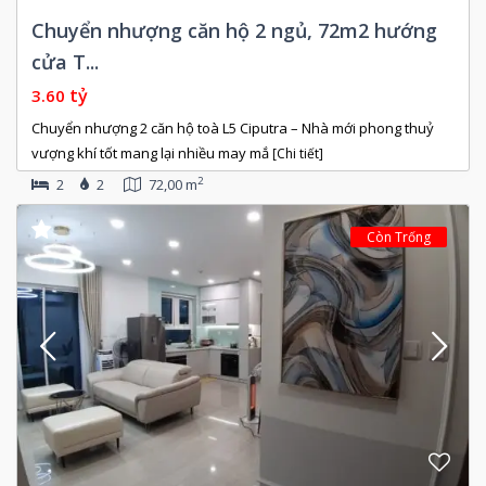
Chuyển nhượng căn hộ 2 ngủ, 72m2 hướng
cửa T...
tỷ
3.60
Chuyển nhượng 2 căn hộ toà L5 Ciputra – Nhà mới phong thuỷ
vượng khí tốt mang lại nhiều may mắ
[Chi tiết]
2
2
2
72,00 m
Còn Trống