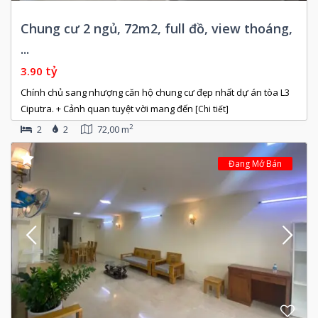
Chung cư 2 ngủ, 72m2, full đồ, view thoáng,
...
tỷ
3.90
Chính chủ sang nhượng căn hộ chung cư đẹp nhất dự án tòa L3
Ciputra. + Cảnh quan tuyệt vời mang đến
[Chi tiết]
2
2
2
72,00 m
Đang Mở Bán