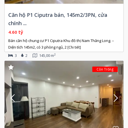
Căn hộ P1 Ciputra bán, 145m2/3PN, cửa
chính ...
tỷ
4.60
Bán căn hộ chung cư P1 Ciputra Khu đô thị Nam Thăng Long. –
Diện tích 145m2, có 3 phòng ngủ, 2
[Chi tiết]
2
3
2
145,00 m
Còn Trống