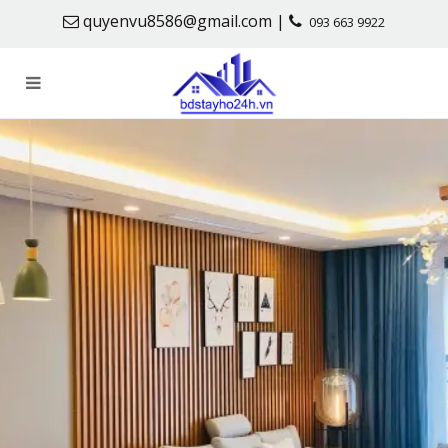
quyenvu8586@gmail.com |
093 663 9922