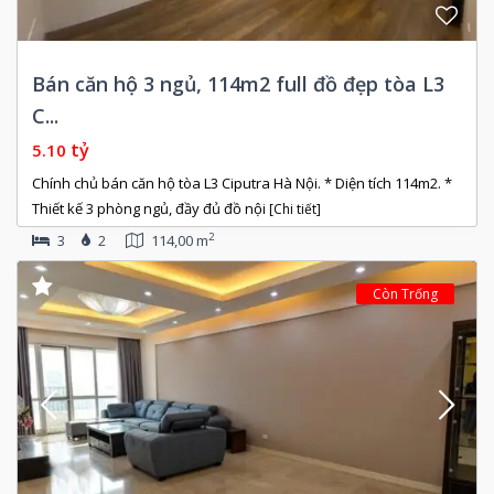
Bán căn hộ 3 ngủ, 114m2 full đồ đẹp tòa L3
C...
tỷ
5.10
Chính chủ bán căn hộ tòa L3 Ciputra Hà Nội. * Diện tích 114m2. *
Thiết kế 3 phòng ngủ, đầy đủ đồ nội
[Chi tiết]
2
3
2
114,00 m
Còn Trống