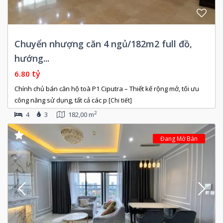
Chuyển nhượng căn 4 ngủ/182m2 full đồ,
hướng...
tỷ
6.80
Chính chủ bán căn hộ toà P1 Ciputra – Thiết kế rộng mở, tối ưu
công năng sử dụng, tất cả các p
[Chi tiết]
2
4
3
182,00 m
Đang Mở Bán