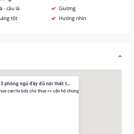
à - cầu là
Giường
sáng tốt
Hướng nhìn
3 phòng ngủ đầy đủ nội thất t...
hue can ho.bds cho thue >> căn hộ chung