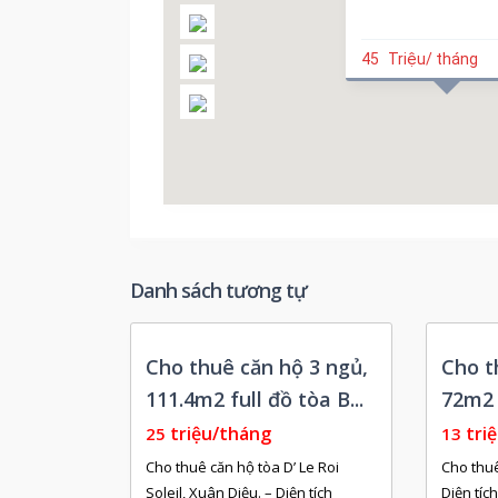
45
Triệu/ tháng
Danh sách tương tự
Còn
Còn
Cho thuê căn hộ 3 ngủ,
Cho t
Trống
Trống
111.4m2 full đồ tòa B...
72m2 
triệu/tháng
tri
25
13
Cho thuê căn hộ tòa D’ Le Roi
Cho thuê
Soleil, Xuân Diệu. – Diện tích
Diện tíc