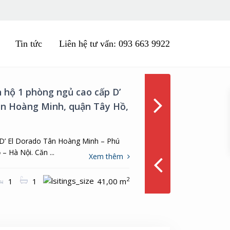
Tin tức
Liên hệ tư vấn: 093 663 9922
n hộ 3PN tòa nhà Tân Hoàng
hai Mai, Tây Hồ, Hà Nội
ở tòa nhà D’ Le Roi Soleil – Tân Hoàng
hai Mai, ...
Xem thêm
ng
2
3
3
111,00 m