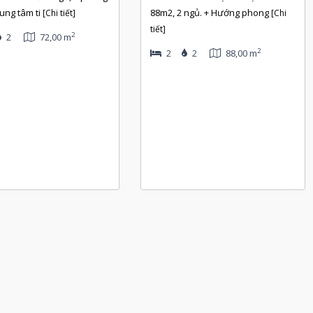
rung tâm ti
88m2, 2 ngủ. + Hướng phong
[Chi tiết]
[Chi
tiết]
2
2
72,00 m
2
2
2
88,00 m