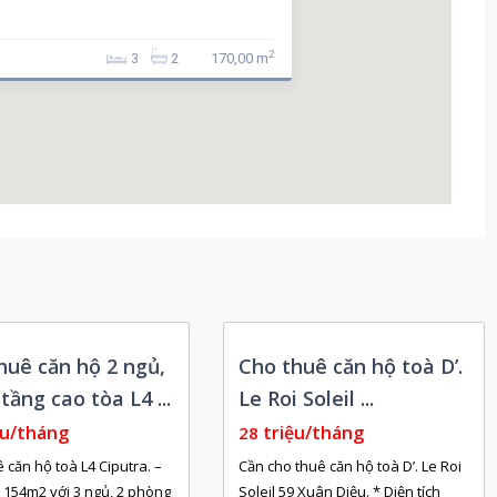
2
3
2
170,00 m
Còn
huê căn hộ 2 ngủ,
Cho thuê căn hộ toà D’.
Trống
tầng cao tòa L4 ...
Le Roi Soleil ...
ệu/tháng
triệu/tháng
28
 căn hộ toà L4 Ciputra. –
Cần cho thuê căn hộ toà D’. Le Roi
h 154m2 với 3 ngủ, 2 phòng
Soleil 59 Xuân Diệu. * Diện tích