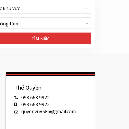
c khu vực
òng tắm
Thế Quyền
093 663 9922
093 663 9922
quyenvu8586@gmail.com