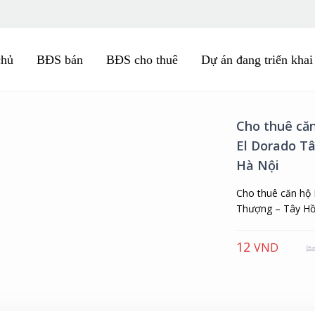
chủ
BĐS bán
BĐS cho thuê
Dự án đang triển khai
Cho thuê că
Minh, Đặng T
Cho thuê căn hộ 
Minh, số 2 Đặng T
35
Triệu/ thá