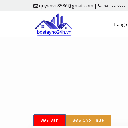
quyenvu8586@gmail.com |
093 663 9922
Trang 
BĐS Bán
BĐS Cho Thuê