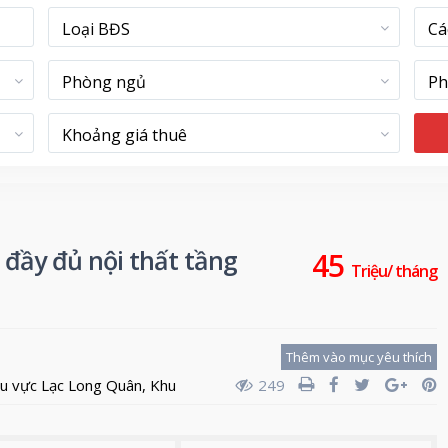
Loại BĐS
Cá
Phòng ngủ
Ph
Khoảng giá thuê
 đầy đủ nội thất tầng
45
Triệu/ tháng
Thêm vào mục yêu thích
u vực Lạc Long Quân
,
Khu
249