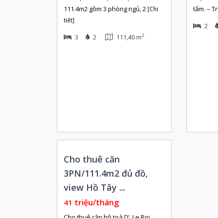
111.4m2 gồm 3 phòng ngủ, 2
tắm. – T
[Chi
tiết]
2
2
3
2
111,40 m
Còn
Cho thuê căn
Trống
3PN/111.4m2 đủ đồ,
view Hồ Tây ...
triệu/tháng
41
Cho thuê căn hộ toà D’. Le Roi