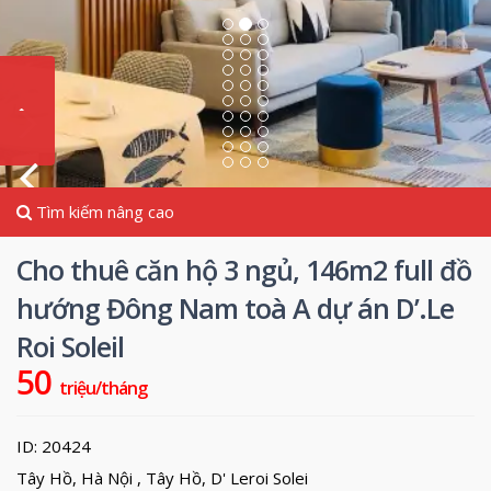
Tìm kiếm nâng cao
Cho thuê căn hộ 3 ngủ, 146m2 full đồ
hướng Đông Nam toà A dự án D’.Le
Roi Soleil
50
triệu/tháng
ID: 20424
Tây Hồ, Hà Nội ,
Tây Hồ
,
D' Leroi Solei