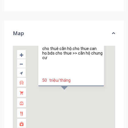
Map
Cho thuê căn hộ 3 ngủ,
146m2 full đồ hướng Đô...
cho thuê căn hộ.cho thue can
ho.bds cho thue >> căn hộ chung
cư
50
triệu/tháng