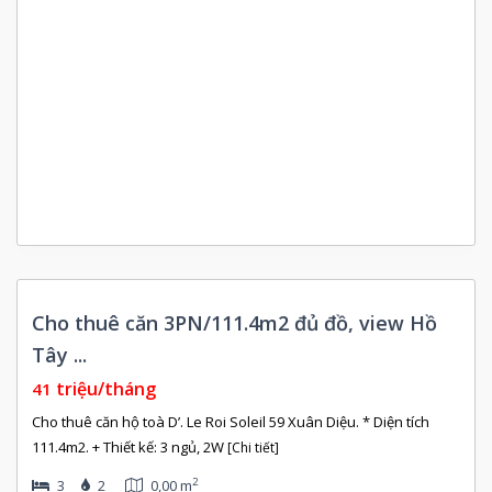
Còn
Cho thuê căn 3PN/111.4m2 đủ đồ, view Hồ
rống
Tây ...
triệu/tháng
41
Cho thuê căn hộ toà D’. Le Roi Soleil 59 Xuân Diệu. * Diện tích
111.4m2. + Thiết kế: 3 ngủ, 2W
[Chi tiết]
2
3
2
0,00 m