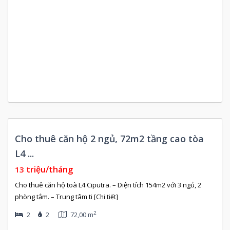
Còn
Cho thuê căn hộ 2 ngủ, 72m2 tầng cao tòa
rống
L4 ...
triệu/tháng
13
Cho thuê căn hộ toà L4 Ciputra. – Diện tích 154m2 với 3 ngủ, 2
phòng tắm. – Trung tâm ti
[Chi tiết]
2
2
2
72,00 m