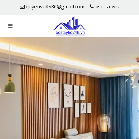
quyenvu8586@gmail.com |
093 663 9922