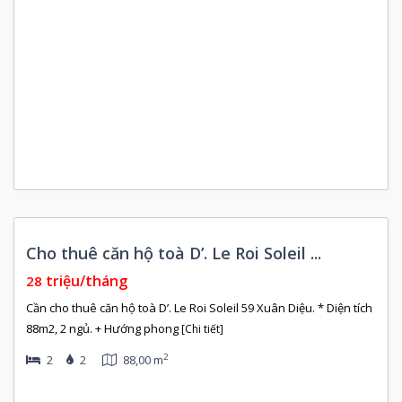
Còn
Cho thuê căn hộ toà D’. Le Roi Soleil ...
rống
triệu/tháng
28
Cần cho thuê căn hộ toà D’. Le Roi Soleil 59 Xuân Diệu. * Diện tích
88m2, 2 ngủ. + Hướng phong
[Chi tiết]
2
2
2
88,00 m