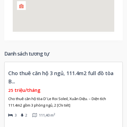
Danh sách tương tự
Còn
Cho thuê căn hộ 3 ngủ, 111.4m2 full đồ tòa
rống
B...
triệu/tháng
25
Cho thuê căn hộ tòa D’ Le Roi Soleil, Xuân Diệu. – Diện tích
111.4m2 gồm 3 phòng ngủ, 2
[Chi tiết]
2
3
2
111,40 m