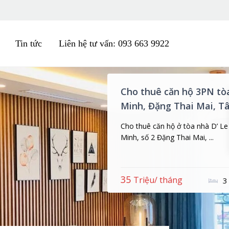
Tin tức
Liên hệ tư vấn: 093 663 9922
n hộ 3PN tòa nhà Tân Hoàng
hai Mai, Tây Hồ, Hà Nội
ở tòa nhà D’ Le Roi Soleil – Tân Hoàng
hai Mai, ...
Xem thêm
ng
2
3
3
111,00 m