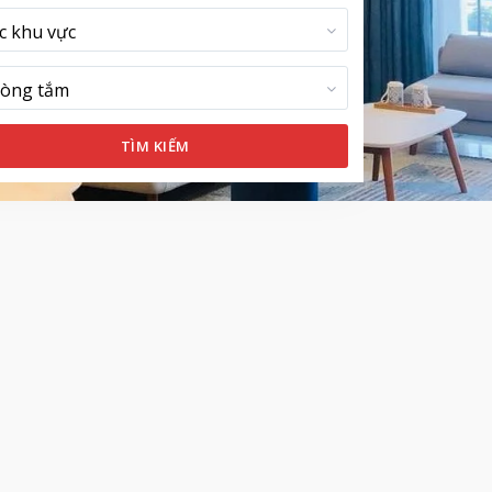
c khu vực
òng tắm