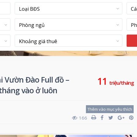
Loại BĐS
Cá
Phòng ngủ
Ph
Khoảng giá thuê
i Vườn Đào Full đồ –
11
triệu/tháng
/tháng vào ở luôn
Thêm vào mục yêu thích
166