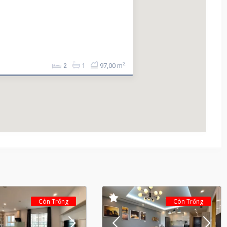
2
2
1
97,00 m
Còn Trống
Còn Trống