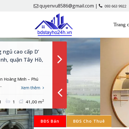
quyenvu8586@gmail.com |
093 663 9922
Trang 
BĐS Bán
BĐS Cho Thuê