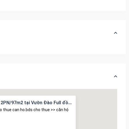
 2PN/97m2 tại Vườn Đào Full đồ...
o thue can ho.bds cho thue >> căn hộ