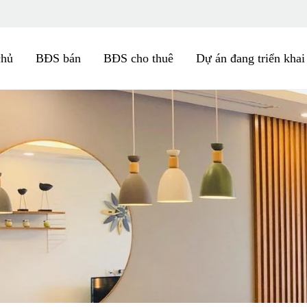
chủ
BĐS bán
BĐS cho thuê
Dự án đang triển khai
Cho thuê că
Minh, Đặng T
Cho thuê căn hộ 
Minh, số 2 Đặng T
35
Triệu/ thá