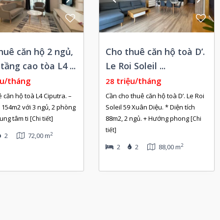
huê căn hộ 2 ngủ,
Cho thuê căn hộ toà D’.
tầng cao tòa L4 ...
Le Roi Soleil ...
ệu/tháng
triệu/tháng
28
 căn hộ toà L4 Ciputra. –
Cần cho thuê căn hộ toà D’. Le Roi
h 154m2 với 3 ngủ, 2 phòng
Soleil 59 Xuân Diệu. * Diện tích
rung tâm ti
88m2, 2 ngủ. + Hướng phong
[Chi tiết]
[Chi
tiết]
2
2
72,00 m
2
2
2
88,00 m