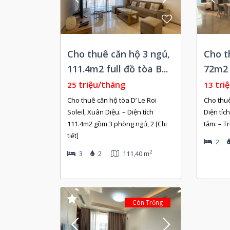
Cho thuê căn hộ 3 ngủ,
Cho t
111.4m2 full đồ tòa B...
72m2 
triệu/tháng
tri
25
13
Cho thuê căn hộ tòa D’ Le Roi
Cho thuê
Soleil, Xuân Diệu. – Diện tích
Diện tíc
111.4m2 gồm 3 phòng ngủ, 2
tắm. – T
[Chi
tiết]
2
2
3
2
111,40 m
Còn Trống